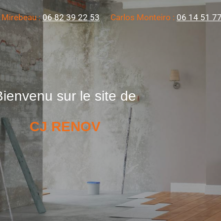
 Mirebeau :
06 82 39 22 53
Carlos Monteiro :
06 14 51 7
Bienvenu sur le site de
CJ RENOV