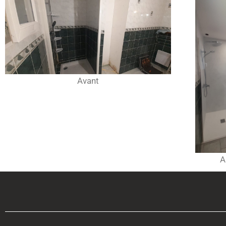
Avant
A